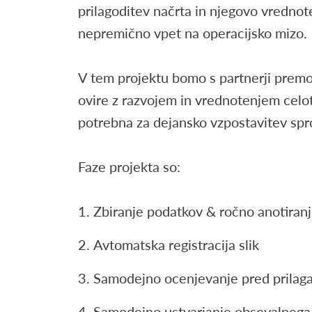
prilagoditev načrta in njegovo vrednot
nepremično vpet na operacijsko mizo.
V tem projektu bomo s partnerji prem
ovire z razvojem in vrednotenjem celot
potrebna za dejansko vzpostavitev spro
Faze projekta so:
Zbiranje podatkov & ročno anotiran
Avtomatska registracija slik
Samodejno ocenjevanje pred prilag
Samodejno ustvarjanje obsevalnega