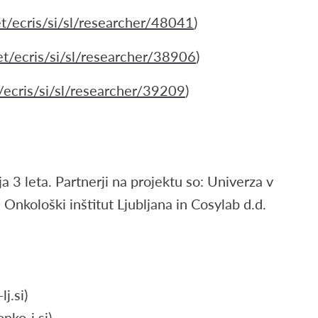
net/ecris/si/sl/researcher/48041
)
net/ecris/si/sl/researcher/38906
)
et/ecris/si/sl/researcher/39209
)
a 3 leta. Partnerji na projektu so: Univerza v
 Onkološki inštitut Ljubljana in Cosylab d.d.
j.si)
nko-i.si)