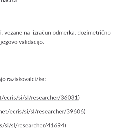
ti, vezane na izračun odmerka, dozimetrično
jegovo validacijo.
jo raziskovalci/ke:
et/ecris/si/sl/researcher/36031
)
s.net/ecris/si/sl/researcher/39606
)
ris/si/sl/researcher/41694
)