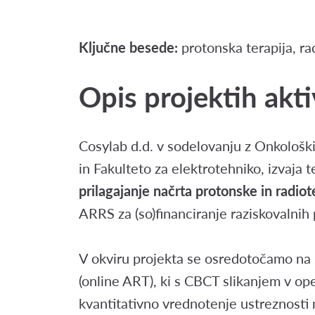
Ključne besede:
protonska terapija, ra
Opis projektih akti
Cosylab d.d. v sodelovanju z Onkološki
in Fakulteto za elektrotehniko, izvaja 
prilagajanje načrta protonske in radiot
ARRS za (so)financiranje raziskovalnih p
V okviru projekta se osredotočamo na s
(online ART), ki s CBCT slikanjem v ope
kvantitativno vrednotenje ustreznosti n