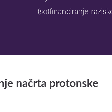
(so)financiranje razis
nje načrta protonske