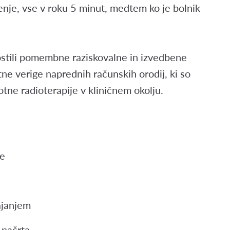
enje, vse v roku 5 minut, medtem ko je bolnik
ostili pomembne raziskovalne in izvedbene
ne verige naprednih računskih orodij, ki so
tne radioterapije v kliničnem okolju.
je
ajanjem
 načrta