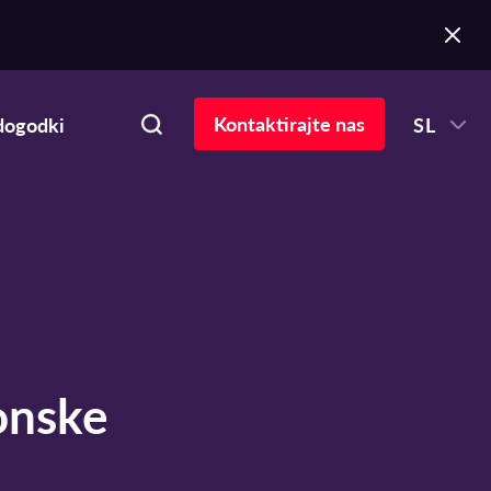
Kontaktirajte nas
dogodki
SL
tonske