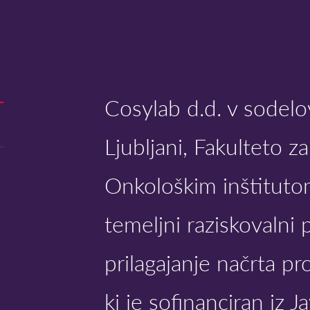
Cosylab d.d. v sodelo
Ljubljani, Fakulteto z
Onkološkim inštitutom
temeljni raziskovalni 
prilagajanje načrta pr
ki je sofinanciran iz 