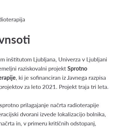
dioterapija
vnsoti
m inštitutom Ljubljana, Univerza v Ljubljani
temeljni raziskovalni projekt
Sprotno
erapije
, ki je sofinanciran iz Javnega razpisa
rojektov za leto 2021. Projekt traja tri leta.
protno prilagajanje načrta radioterapije
racijski dvorani izvede lokalizacijo bolnika,
ačrta in, v primeru kritičnih odstopanj,